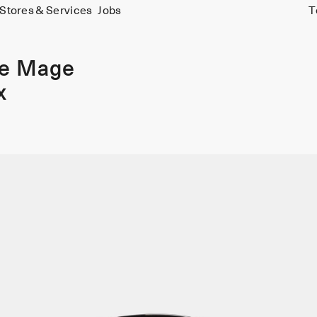
Stores & Services
Jobs
T
ie Mage
x