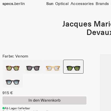
specs.
berlin
Sun
Optical
Accessories
Brands
Skip to content
Jacques Mar
Devau
Farbe: Venom
915 €
In den Warenkorb
Ab Lager lieferbar