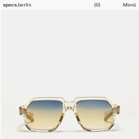
Warenkorb
specs.
berlin
(0)
Menü
Skip to content