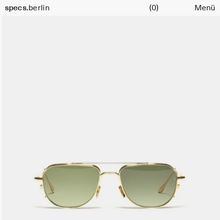
Warenkorb
specs.
berlin
(0)
Menü
Skip to content