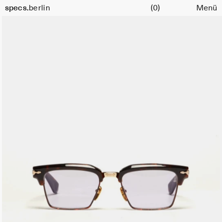
Warenkorb
specs.
berlin
(0)
Menü
Skip to content