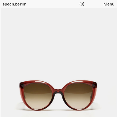
Warenkorb
specs.
berlin
(0)
Menü
Skip to content