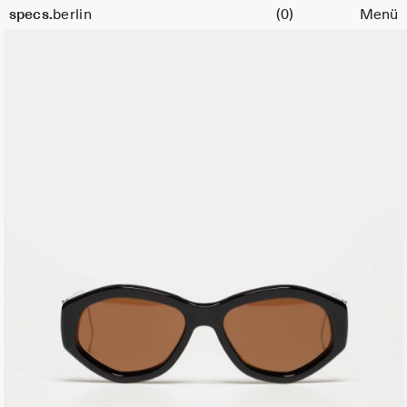
Warenkorb
Farbe:
specs.
berlin
(0)
Menü
Silver
Skip to content
Charbon