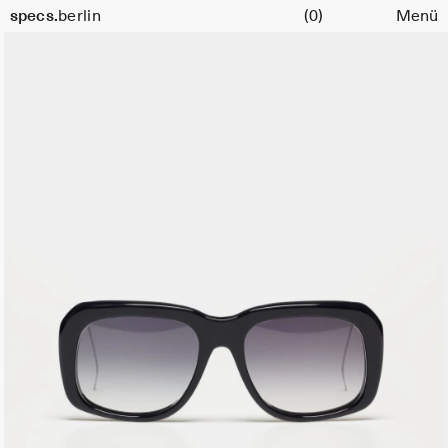
Warenkorb
Farbe:
specs.
berlin
(0)
Menü
Silver
Skip to content
Minuit