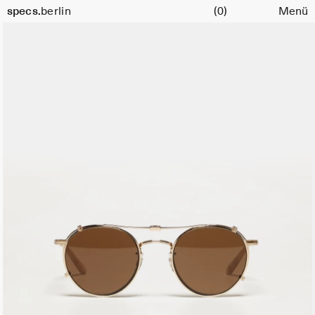
Warenkorb
specs.
berlin
(0)
Menü
Skip to content