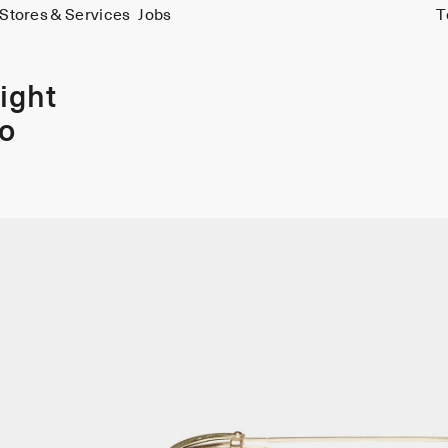
Stores & Services
Jobs
T
ight
o