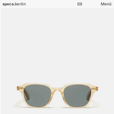
Warenkorb
Größe
specs.
berlin
(0)
Menü
49
Skip to content