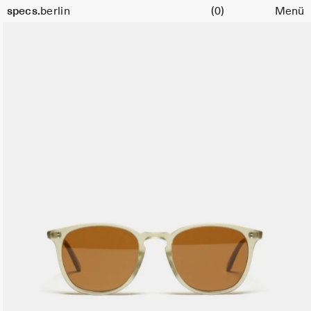
Warenkorb
specs.
berlin
(0)
Menü
Skip to content