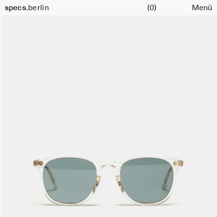
Warenkorb
specs.
berlin
(0)
Menü
Skip to content