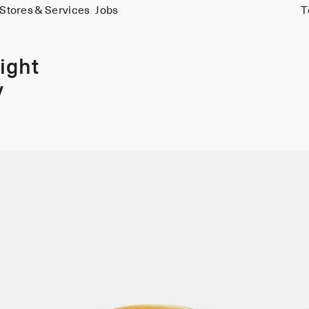
Stores & Services
Jobs
T
ight
y