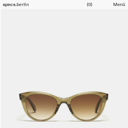
Warenkorb
Größe
specs.
berlin
(0)
Menü
51
Skip to content