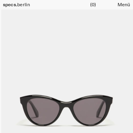
Warenkorb
Größe
specs.
berlin
(0)
Menü
51
Skip to content