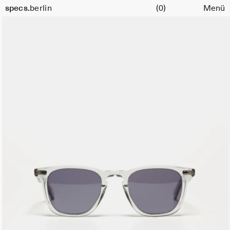
Warenkorb
Farbe:
specs.
berlin
(0)
Menü
LLG
Skip to content