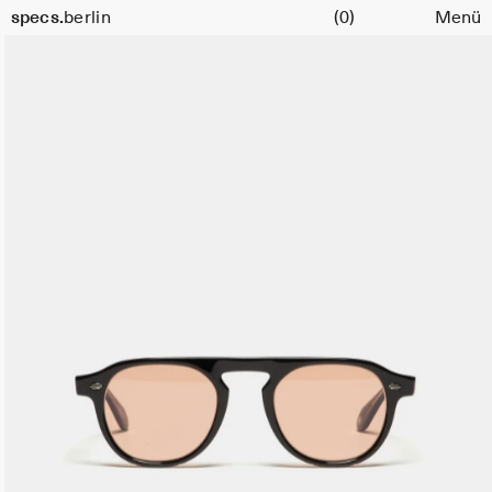
Warenkorb
Größe
specs.
berlin
(0)
Menü
47
Skip to content