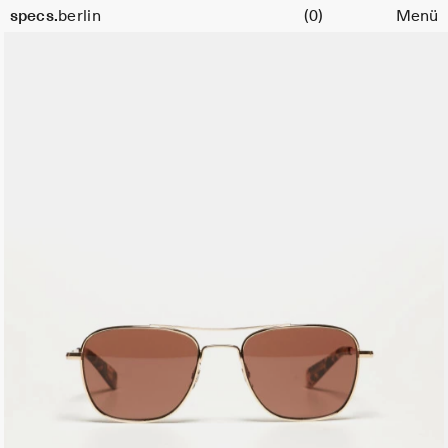
Warenkorb
Größe
specs.
berlin
(0)
Menü
52
Skip to content