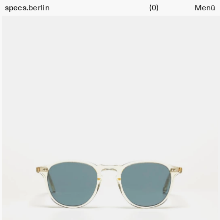
Warenkorb
Größe
specs.
berlin
(0)
Menü
46
Skip to content