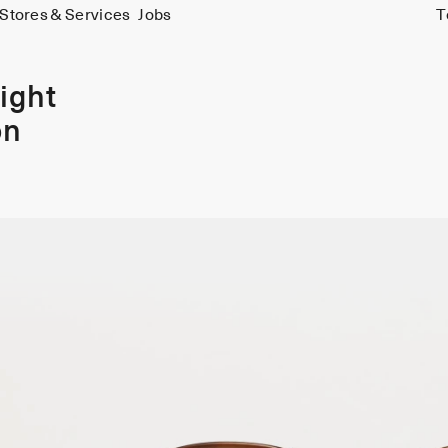
Stores & Services
Jobs
T
ight
on