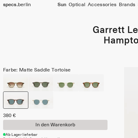
Größe
specs.
berlin
Sun
Optical
Accessories
Brands
46
Skip to content
Garrett Le
Hampt
Farbe: Matte Saddle Tortoise
380 €
In den Warenkorb
Ab Lager lieferbar