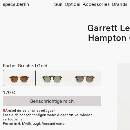
Größe
specs.
berlin
Sun
Optical
Accessories
Brands
46
Skip to content
Garrett Le
Hampton 
Farbe: Brushed Gold
170 €
Benachrichtige mich
Artikel derzeit nicht verfügbar
Lass dich benachrichtigen wenn dieser Artikel wieder
verfügbar ist
Preise inkl. MwSt. zzgl. Versandkosten