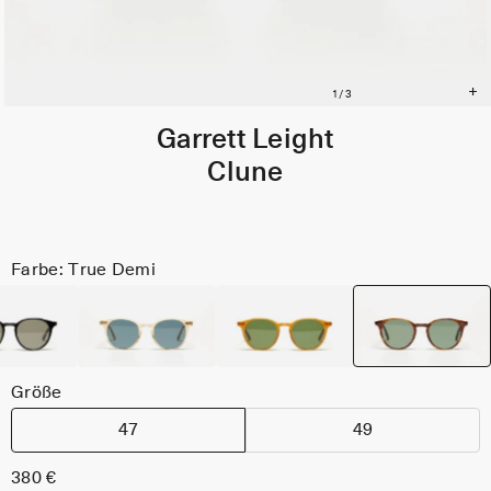
Garrett Leight
Clune
Farbe: True Demi
Größe
47
49
380 €