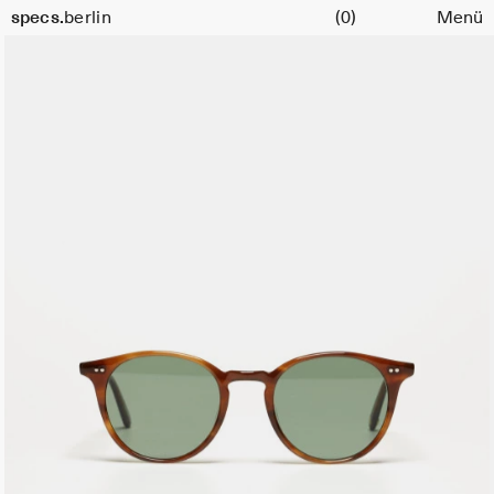
Warenkorb
specs.
berlin
(0)
Menü
Skip to content