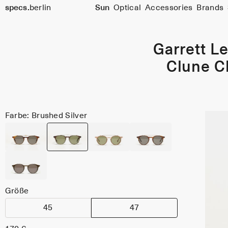
specs.
berlin
Sun
Optical
Accessories
Brands
Skip to content
Garrett Le
Clune C
Farbe: Brushed Silver
Größe
45
47