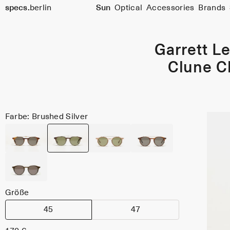
specs.
berlin
Sun
Optical
Accessories
Brands
Skip to content
Garrett Le
Clune C
Farbe: Brushed Silver
Größe
45
47