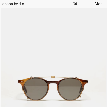
Warenkorb
specs.
berlin
(0)
Menü
Skip to content