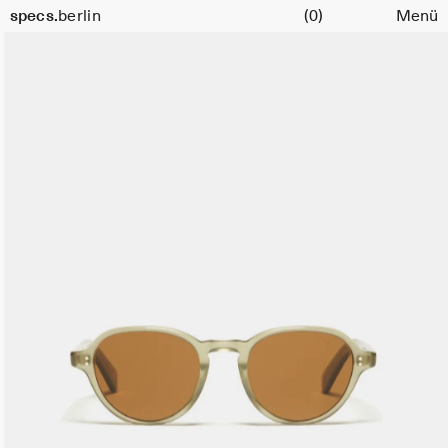
Warenkorb
Größe
specs.
berlin
(0)
Menü
48
Skip to content