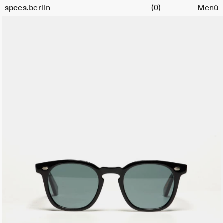
Warenkorb
specs.
berlin
(0)
Menü
Skip to content