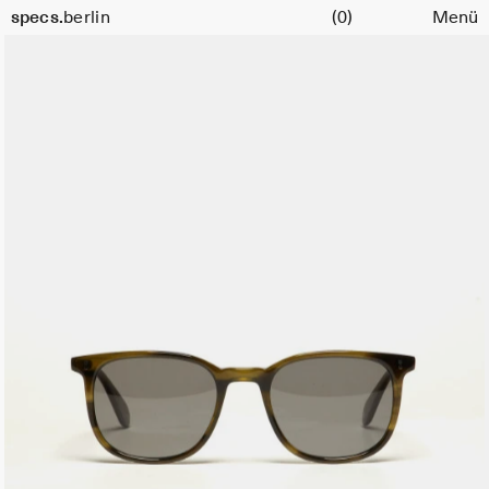
Warenkorb
Größe
specs.
berlin
(0)
Menü
51
Skip to content