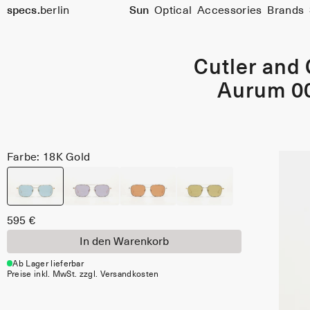
Größe
specs.
berlin
Sun
Optical
Accessories
Brands
54
Skip to content
Cutler and
Aurum 0
Farbe: 18K Gold
595 €
In den Warenkorb
Ab Lager lieferbar
Preise inkl. MwSt. zzgl. Versandkosten