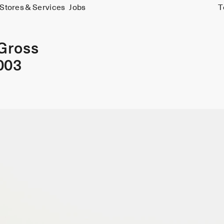
Stores & Services
Jobs
T
 Gross
003