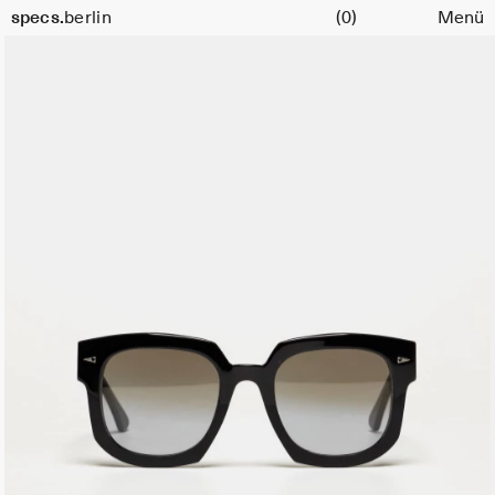
Warenkorb
specs.
berlin
(0)
Menü
Skip to content