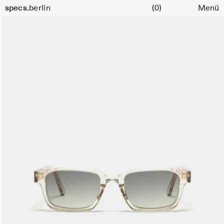
Warenkorb
specs.
berlin
(0)
Menü
Skip to content