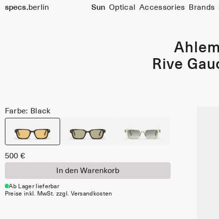
specs.
berlin
Sun
Optical
Accessories
Brands
Skip to content
Ahle
Rive Gau
Farbe: Black
500 €
In den Warenkorb
Ab Lager lieferbar
Preise inkl. MwSt. zzgl. Versandkosten