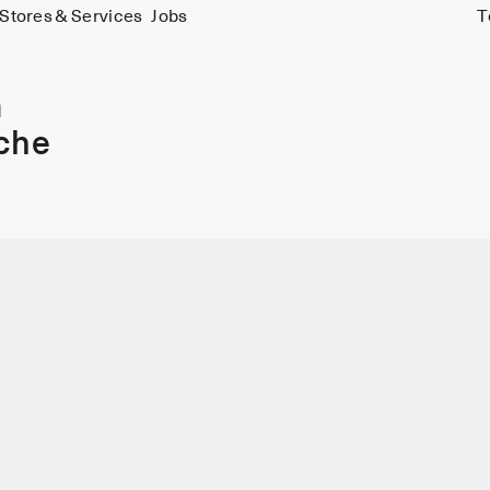
Stores & Services
Jobs
T
m
che