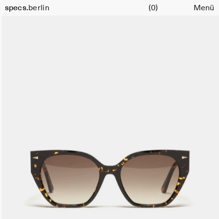
Warenkorb
specs.
berlin
(0)
Menü
Skip to content