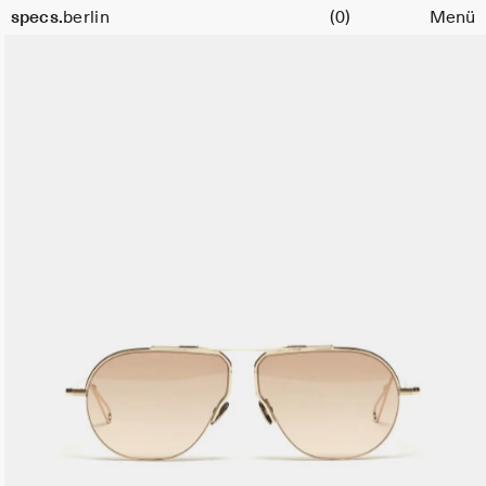
Warenkorb
Größe
specs.
berlin
(0)
Menü
53
Skip to content