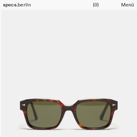
Warenkorb
specs.
berlin
(0)
Menü
Skip to content