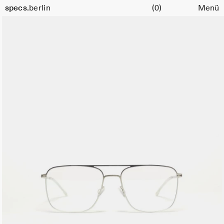
Warenkorb
specs.
berlin
(0)
Menü
Skip to content