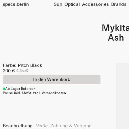
Farbe:
specs.
berlin
Sun
Optical
Accessories
Brands
Pitch
Skip to content
Black
Mykit
Ash
Farbe: Pitch Black
300 €
475 €
In den Warenkorb
Ab Lager lieferbar
Preise inkl. MwSt. zzgl. Versandkosten
Beschreibung
Maße
Zahlung & Versand