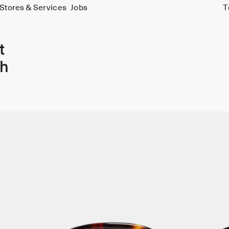
Stores & Services
Jobs
T
t
sh