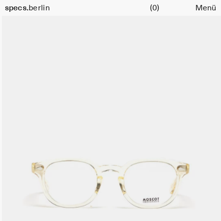
Warenkorb
specs.
berlin
(0)
Menü
Skip to content