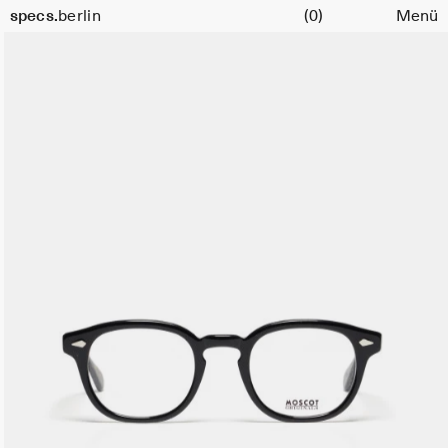
Warenkorb
specs.
berlin
(0)
Menü
Skip to content