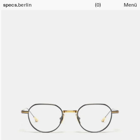
Warenkorb
specs.
berlin
(0)
Menü
Skip to content