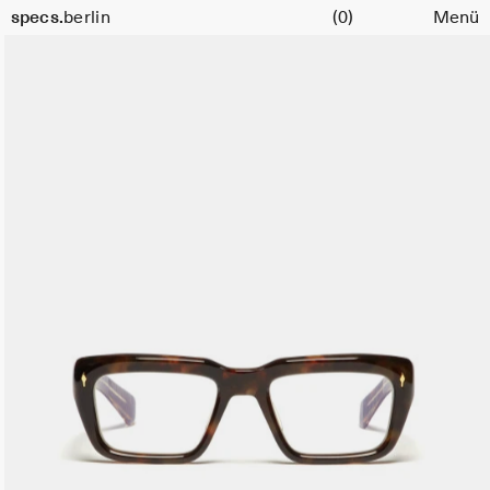
Warenkorb
specs.
berlin
(0)
Menü
Skip to content