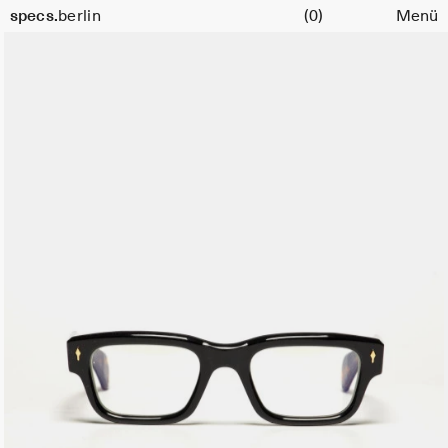
Warenkorb
specs.
berlin
(0)
Menü
Skip to content