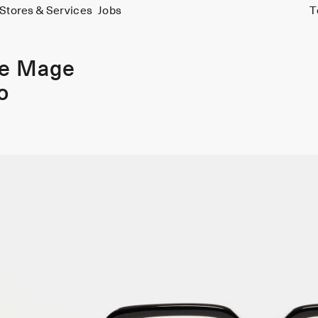
Stores & Services
Jobs
T
ie Mage
o