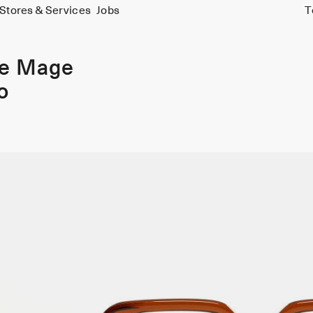
Stores & Services
Jobs
T
ie Mage
o