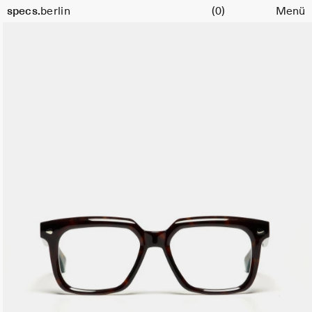
Warenkorb
specs.
berlin
(0)
Menü
Skip to content