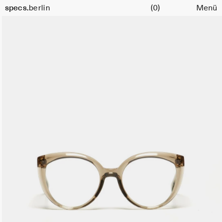
Warenkorb
specs.
berlin
(0)
Menü
Skip to content