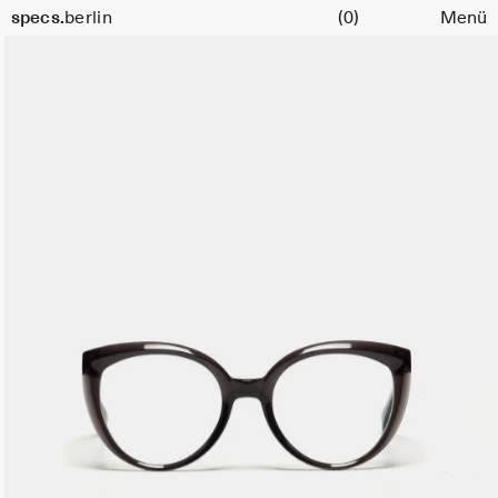
Warenkorb
specs.
berlin
(0)
Menü
Skip to content