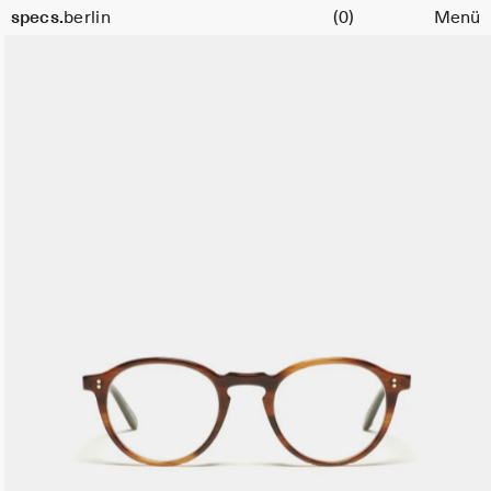
Warenkorb
Größe
specs.
berlin
(0)
Menü
47
Skip to content