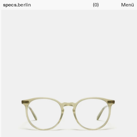
Warenkorb
Größe
specs.
berlin
(0)
Menü
51
Skip to content